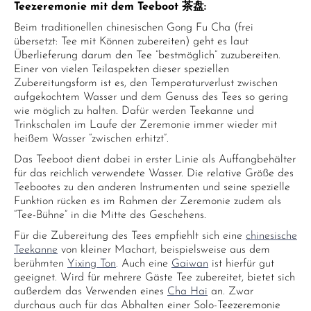
Teezeremonie mit dem Teeboot 茶盘:
Beim traditionellen chinesischen Gong Fu Cha (frei
übersetzt: Tee mit Können zubereiten) geht es laut
Überlieferung darum den Tee “bestmöglich” zuzubereiten.
Einer von vielen Teilaspekten dieser speziellen
Zubereitungsform ist es, den Temperaturverlust zwischen
aufgekochtem Wasser und dem Genuss des Tees so gering
wie möglich zu halten. Dafür werden Teekanne und
Trinkschalen im Laufe der Zeremonie immer wieder mit
heißem Wasser “zwischen erhitzt”.
Das Teeboot dient dabei in erster Linie als Auffangbehälter
für das reichlich verwendete Wasser. Die relative Größe des
Teebootes zu den anderen Instrumenten und seine spezielle
Funktion rücken es im Rahmen der Zeremonie zudem als
“Tee-Bühne” in die Mitte des Geschehens.
Für die Zubereitung des Tees empfiehlt sich eine
chinesische
Teekanne
von kleiner Machart, beispielsweise aus dem
berühmten
Yixing Ton
. Auch eine
Gaiwan
ist hierfür gut
geeignet. Wird für mehrere Gäste Tee zubereitet, bietet sich
außerdem das Verwenden eines
Cha Hai
an. Zwar
durchaus auch für das Abhalten einer Solo-Teezeremonie