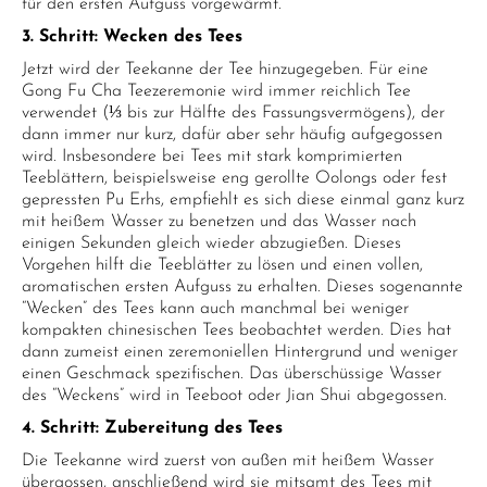
für den ersten Aufguss vorgewärmt.
3. Schritt: Wecken des Tees
Jetzt wird der Teekanne der Tee hinzugegeben. Für eine
Gong Fu Cha Teezeremonie wird immer reichlich Tee
verwendet (⅓ bis zur Hälfte des Fassungsvermögens), der
dann immer nur kurz, dafür aber sehr häufig aufgegossen
wird. Insbesondere bei Tees mit stark komprimierten
Teeblättern, beispielsweise eng gerollte Oolongs oder fest
gepressten Pu Erhs, empfiehlt es sich diese einmal ganz kurz
mit heißem Wasser zu benetzen und das Wasser nach
einigen Sekunden gleich wieder abzugießen. Dieses
Vorgehen hilft die Teeblätter zu lösen und einen vollen,
aromatischen ersten Aufguss zu erhalten. Dieses sogenannte
“Wecken” des Tees kann auch manchmal bei weniger
kompakten chinesischen Tees beobachtet werden. Dies hat
dann zumeist einen zeremoniellen Hintergrund und weniger
einen Geschmack spezifischen. Das überschüssige Wasser
des “Weckens” wird in Teeboot oder Jian Shui abgegossen.
4. Schritt: Zubereitung des Tees
Die Teekanne wird zuerst von außen mit heißem Wasser
übergossen, anschließend wird sie mitsamt des Tees mit