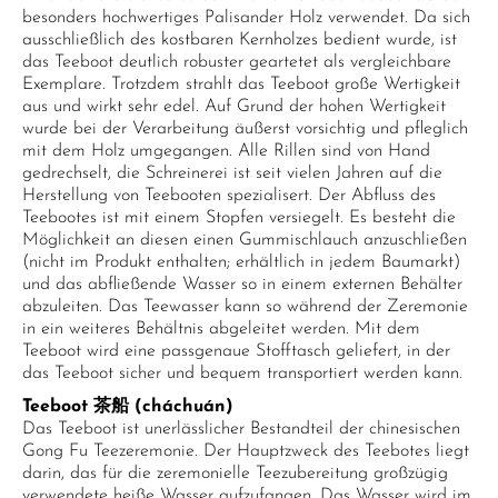
besonders hochwertiges Palisander Holz verwendet. Da sich
ausschließlich des kostbaren Kernholzes bedient wurde, ist
das Teeboot deutlich robuster geartetet als vergleichbare
Exemplare. Trotzdem strahlt das Teeboot große Wertigkeit
aus und wirkt sehr edel. Auf Grund der hohen Wertigkeit
wurde bei der Verarbeitung äußerst vorsichtig und pfleglich
mit dem Holz umgegangen. Alle Rillen sind von Hand
gedrechselt, die Schreinerei ist seit vielen Jahren auf die
Herstellung von Teebooten spezialisert. Der Abfluss des
Teebootes ist mit einem Stopfen versiegelt. Es besteht die
Möglichkeit an diesen einen Gummischlauch anzuschließen
(nicht im Produkt enthalten; erhältlich in jedem Baumarkt)
und das abfließende Wasser so in einem externen Behälter
abzuleiten. Das Teewasser kann so während der Zeremonie
in ein weiteres Behältnis abgeleitet werden. Mit dem
Teeboot wird eine passgenaue Stofftasch geliefert, in der
das Teeboot sicher und bequem transportiert werden kann.
Teeboot 茶船 (cháchuán)
Das Teeboot ist unerlässlicher Bestandteil der chinesischen
Gong Fu Teezeremonie. Der Hauptzweck des Teebotes liegt
darin, das für die zeremonielle Teezubereitung großzügig
verwendete heiße Wasser aufzufangen. Das Wasser wird im