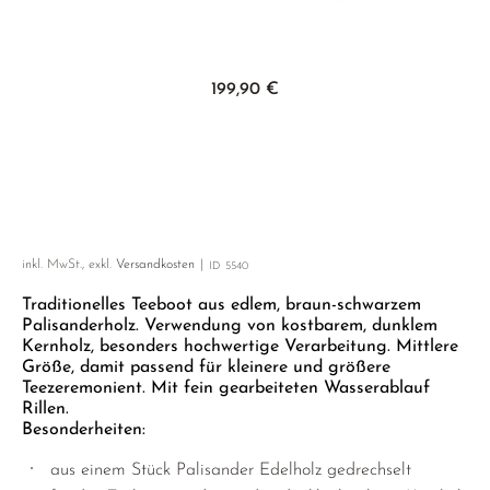
GELBER TEE
PHOENIX DANCONG
KOREA
NACH SORTE
MATE TEE
EMPFEHLUNGEN
TIE GUAN YIN
EARL GREY
AMAZONAS TEES
Zum Anfang der Bildgalerie springen
EMPFEHLUNGEN
199,90 €
ZHANGPING SHUI XIAN
KENIA
SELTENE INCENCES
SETS & GIFTS
JAPAN
TÜRKEI
TANZANIA
KLASSIKER
THAILAND
EMPFEHLUNGEN
inkl. MwSt., exkl.
Versandkosten
ID
5540
EMPFEHLUNGEN
SETS & GIFTS
Traditionelles Teeboot aus edlem, braun-schwarzem
SETS & GIFTS
Palisanderholz. Verwendung von kostbarem, dunklem
Kernholz, besonders hochwertige Verarbeitung. Mittlere
Größe, damit passend für kleinere und größere
Teezeremonient. Mit fein gearbeiteten Wasserablauf
Rillen.
Besonderheiten:
aus einem Stück Palisander Edelholz gedrechselt