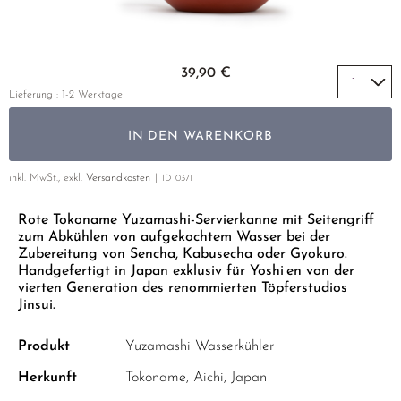
GELBER TEE
PHOENIX DANCONG
KOREA
NACH SORTE
MATE TEE
EMPFEHLUNGEN
TIE GUAN YIN
EARL GREY
AMAZONAS TEES
Zum Anfang der Bildgalerie springen
EMPFEHLUNGEN
39,90 €
ZHANGPING SHUI XIAN
KENIA
SELTENE INCENCES
SETS & GIFTS
Lieferung : 1-2 Werktage
JAPAN
TÜRKEI
IN DEN WARENKORB
TANZANIA
KLASSIKER
THAILAND
inkl. MwSt., exkl.
Versandkosten
ID
0371
EMPFEHLUNGEN
Rote Tokoname Yuzamashi-Servierkanne mit Seitengriff
EMPFEHLUNGEN
SETS & GIFTS
zum Abkühlen von aufgekochtem Wasser bei der
SETS & GIFTS
Zubereitung von Sencha, Kabusecha oder Gyokuro.
Handgefertigt in Japan exklusiv für Yoshi en von der
vierten Generation des renommierten Töpferstudios
Jinsui.
Produkt
Yuzamashi Wasserkühler
Herkunft
Tokoname, Aichi, Japan