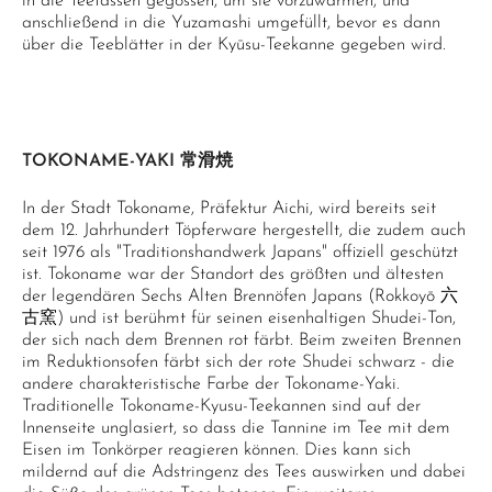
in die Teetassen gegossen, um sie vorzuwärmen, und
anschließend in die Yuzamashi umgefüllt, bevor es dann
über die Teeblätter in der Kyūsu-Teekanne gegeben wird.
TOKONAME-YAKI 常滑焼
In der Stadt Tokoname, Präfektur Aichi, wird bereits seit
dem 12. Jahrhundert Töpferware hergestellt, die zudem auch
seit 1976 als "Traditionshandwerk Japans" offiziell geschützt
ist. Tokoname war der Standort des größten und ältesten
der legendären Sechs Alten Brennöfen Japans (Rokkoyō 六
古窯) und ist berühmt für seinen eisenhaltigen Shudei-Ton,
der sich nach dem Brennen rot färbt. Beim zweiten Brennen
im Reduktionsofen färbt sich der rote Shudei schwarz - die
andere charakteristische Farbe der Tokoname-Yaki.
Traditionelle Tokoname-Kyusu-Teekannen sind auf der
Innenseite unglasiert, so dass die Tannine im Tee mit dem
Eisen im Tonkörper reagieren können. Dies kann sich
mildernd auf die Adstringenz des Tees auswirken und dabei