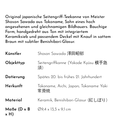
GELBER TEE
PHOENIX DANCONG
KOREA
NACH SORTE
MATE TEE
EMPFEHLUNGEN
Zum Anfang der Bildgalerie springen
TIE GUAN YIN
EARL GREY
AMAZONAS TEES
Original japanische Seitengriff-Teekanne von Meister
EMPFEHLUNGEN
Shoson Sawada aus Tokoname, Sohn eines hoch
ZHANGPING SHUI XIAN
KENIA
SELTENE INCENCES
SETS & GIFTS
angesehenen und gleichnamigen Bildhauers. Bauchige
Form, handgedreht aus Ton mit integriertem
JAPAN
TÜRKEI
Keramiksieb und passendem Deckel mit Knauf in sattem
Braun mit subtiler Benishibori-Glasur.
TANZANIA
KLASSIKER
THAILAND
Künstler
Shoson Sawada 澤田昭邨
EMPFEHLUNGEN
Objekttyp
Seitengriffkanne (Yokode Kyūsu 横手急
EMPFEHLUNGEN
SETS & GIFTS
須)
SETS & GIFTS
Datierung
Spätes 20. bis frühes 21. Jahrhundert
Herkunft
Tokoname, Aichi, Japan; Tokoname Yaki
常滑焼
Material
Keramik, Benishibori-Glasur (紅しぼり)
Maße (D x B
Ø9,4 x 13,3 x 9,1 cm
x H)