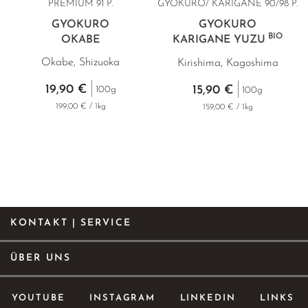
PREMIUM
91 P.
GYOKURO/ KARIGANE
90/98 P.
GYOKURO
GYOKURO
BIO
OKABE
KARIGANE YUZU
Okabe, Shizuoka
Kirishima, Kagoshima
19,90 €
15,90 €
100g
100g
199,00 € / 1kg
159,00 € / 1kg
KONTAKT | SERVICE
ÜBER UNS
YOUTUBE
INSTAGRAM
LINKEDIN
LINKS