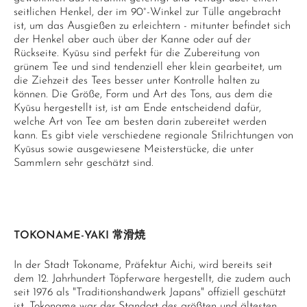
seitlichen Henkel, der im 90°-Winkel zur Tülle angebracht
ist, um das Ausgießen zu erleichtern - mitunter befindet sich
der Henkel aber auch über der Kanne oder auf der
Rückseite. Kyūsu sind perfekt für die Zubereitung von
grünem Tee und sind tendenziell eher klein gearbeitet, um
die Ziehzeit des Tees besser unter Kontrolle halten zu
können. Die Größe, Form und Art des Tons, aus dem die
Kyūsu hergestellt ist, ist am Ende entscheidend dafür,
welche Art von Tee am besten darin zubereitet werden
kann. Es gibt viele verschiedene regionale Stilrichtungen von
Kyūsus sowie ausgewiesene Meisterstücke, die unter
Sammlern sehr geschätzt sind.
TOKONAME-YAKI 常滑焼
In der Stadt Tokoname, Präfektur Aichi, wird bereits seit
dem 12. Jahrhundert Töpferware hergestellt, die zudem auch
seit 1976 als "Traditionshandwerk Japans" offiziell geschützt
ist. Tokoname war der Standort des größten und ältesten