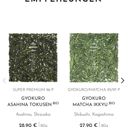
SUPER PREMIUM 96 P.
GYOKURO/MATCHA
95/97 P.
GYOKURO
GYOKURO
BIO
BIO
ASAHINA TOKUSEN
MATCHA IKKYU
Asahina, Shizuoka
Shibushi, Kagoshima
28,90 €
27,90 €
80g
80g