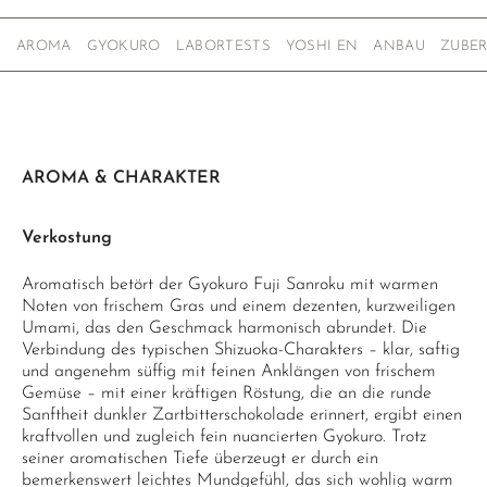
AROMA
GYOKURO
LABORTESTS
YOSHI EN
ANBAU
ZUBE
AROMA & CHARAKTER
Verkostung
Aromatisch betört der Gyokuro Fuji Sanroku mit warmen
Noten von frischem Gras und einem dezenten, kurzweiligen
Umami, das den Geschmack harmonisch abrundet. Die
Verbindung des typischen Shizuoka-Charakters – klar, saftig
und angenehm süffig mit feinen Anklängen von frischem
Gemüse – mit einer kräftigen Röstung, die an die runde
Sanftheit dunkler Zartbitterschokolade erinnert, ergibt einen
kraftvollen und zugleich fein nuancierten Gyokuro. Trotz
seiner aromatischen Tiefe überzeugt er durch ein
bemerkenswert leichtes Mundgefühl, das sich wohlig warm