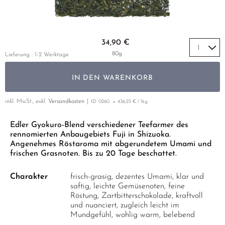
LUSHAN CLOUD & MIST
MIYAZAKI
YUNNAN
GELBER TEE
PHOENIX DANCONG
KOREA
NACH SORTE
MATE TEE
EMPFEHLUNGEN
MAO FENG
NARA
ZHEJIANG
TIE GUAN YIN
EARL GREY
AMAZONAS TEES
Zum Anfang der Bildgalerie springen
EMPFEHLUNGEN
34,90 €
SENCHA
SAGA
ZHANGPING SHUI XIAN
KENIA
SELTENE INCENCES
SETS & GIFTS
80g
Lieferung : 1-2 Werktage
SUI TONG CHA
SHIBUSHI
JAPAN
TÜRKEI
IN DEN WARENKORB
TAIPING HOUKUI
SHIZUOKA
TANZANIA
KLASSIKER
WHITE CRANE WAVE
UJI
THAILAND
inkl. MwSt., exkl.
Versandkosten
ID
0260
436,25 € / 1kg
EMPFEHLUNGEN
GRÜNTEE RARITÄTEN
URESHINO
EMPFEHLUNGEN
SETS & GIFTS
Edler Gyokuro-Blend verschiedener Teefarmer des
rennomierten Anbaugebiets Fuji in Shizuoka.
SORTEN ÜBERSICHT CHINA
YAME
SETS & GIFTS
Angenehmes Röstaroma mit abgerundetem Umami und
frischen Grasnoten. Bis zu 20 Tage beschattet.
Charakter
frisch-grasig, dezentes Umami, klar und
saftig, leichte Gemüsenoten, feine
Röstung, Zartbitterschokolade, kraftvoll
und nuanciert, zugleich leicht im
Mundgefühl, wohlig warm, belebend