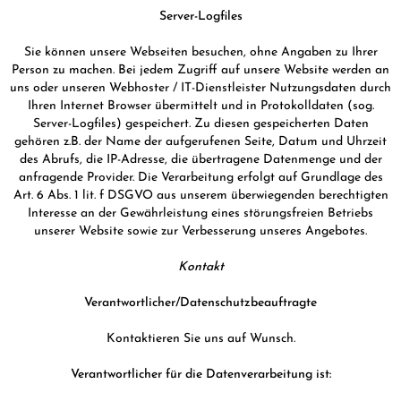
GELBER TEE
PHOENIX DANCONG
KOREA
NACH SORTE
MATE TEE
Server-Logfiles
EMPFEHLUNGEN
TIE GUAN YIN
EARL GREY
AMAZONAS TEES
Sie können unsere Webseiten besuchen, ohne Angaben zu Ihrer
EMPFEHLUNGEN
Person zu machen. Bei jedem Zugriff auf unsere Website werden an
ZHANGPING SHUI XIAN
KENIA
SELTENE INCENCES
uns oder unseren Webhoster / IT-Dienstleister Nutzungsdaten durch
SETS & GIFTS
Ihren Internet Browser übermittelt und in Protokolldaten (sog.
JAPAN
TÜRKEI
Server-Logfiles) gespeichert. Zu diesen gespeicherten Daten
gehören z.B. der Name der aufgerufenen Seite, Datum und Uhrzeit
TANZANIA
KLASSIKER
des Abrufs, die IP-Adresse, die übertragene Datenmenge und der
THAILAND
anfragende Provider. Die Verarbeitung erfolgt auf Grundlage des
EMPFEHLUNGEN
Art. 6 Abs. 1 lit. f DSGVO aus unserem überwiegenden berechtigten
Interesse an der Gewährleistung eines störungsfreien Betriebs
EMPFEHLUNGEN
SETS & GIFTS
unserer Website sowie zur Verbesserung unseres Angebotes.
SETS & GIFTS
Kontakt
Verantwortlicher/Datenschutzbeauftragte
Kontaktieren Sie uns auf Wunsch.
Verantwortlicher für die Datenverarbeitung ist: