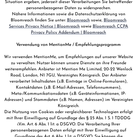
Situation ergeben, jederzeit dieser Verarbeitungen Sie betreffender
personenbezogener Daten zu widersprechen.
Nähere Informationen sowie die Datenschutzerklärung von
Bloomreach finden Sie unter:
Bloomreach
sowie,
Bloomreach
Services Privacy Notice | Bloomreach
sowie
Bloomreach CCPA
Privacy Policy Addendum | Bloomreach
Verwendung von MentionMe / Empfehlungsprogramm
Wir verwenden MentionMe, um Empfehlungen auf unserer Website
zu verwalten. Nutzer können unsere Dienste an ihre Freunde
weiterempfehlen. Anbieter ist Mention Me Limited, 20-22 Wenlock
Road, London, N1 7GU, Vereinigtes Königreich. Der Anbieter
verarbeitet Inhaltsdaten (z.B. Einträge in Online-Formularen),
Kontaktdaten (z.B. E-Mail-Adressen, Telefonnummern),
Meta-/Kommunikationsdaten (z.B. Geräteinformationen, IP-
Adressen) und Stammdaten (z.B. Namen, Adressen) im Vereinigten
Königreich.
Die Nutzung von Cookies oder vergleichbarer Technologien erfolgt
mit Ihrer Einwilligung auf Grundlage des § 25 Abs. 1 S. 1 TDDDG
i.V.m. Art. 6 Abs. 1 lit. a DSGVO. Die Verarbeitung Ihrer
personenbezogenen Daten erfolgt mit Ihrer Einwilligung auf
Grundlage des Art. 6 Abs. 1 lit. a DSGVO. Sie können die