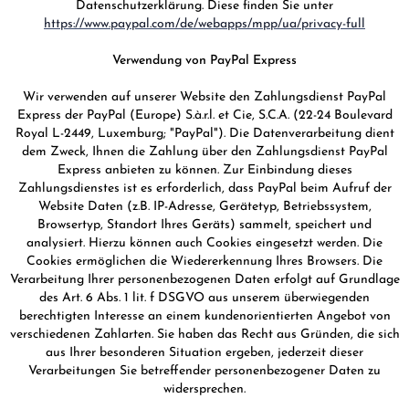
Datenschutzerklärung. Diese finden Sie unter
https://www.paypal.com/de/webapps/mpp/ua/privacy-full
Verwendung von PayPal Express
Wir verwenden auf unserer Website den Zahlungsdienst PayPal
Express der PayPal (Europe) S.à.r.l. et Cie, S.C.A. (22-24 Boulevard
Royal L-2449, Luxemburg; "PayPal"). Die Datenverarbeitung dient
dem Zweck, Ihnen die Zahlung über den Zahlungsdienst PayPal
Express anbieten zu können. Zur Einbindung dieses
Zahlungsdienstes ist es erforderlich, dass PayPal beim Aufruf der
Website Daten (z.B. IP-Adresse, Gerätetyp, Betriebssystem,
Browsertyp, Standort Ihres Geräts) sammelt, speichert und
analysiert. Hierzu können auch Cookies eingesetzt werden. Die
Cookies ermöglichen die Wiedererkennung Ihres Browsers. Die
Verarbeitung Ihrer personenbezogenen Daten erfolgt auf Grundlage
des Art. 6 Abs. 1 lit. f DSGVO aus unserem überwiegenden
berechtigten Interesse an einem kundenorientierten Angebot von
verschiedenen Zahlarten. Sie haben das Recht aus Gründen, die sich
aus Ihrer besonderen Situation ergeben, jederzeit dieser
Verarbeitungen Sie betreffender personenbezogener Daten zu
widersprechen.