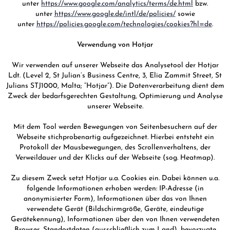
unter
https://www.google.com/analytics/terms/de.html
bzw.
unter
https://www.google.de/intl/de/policies/
sowie
unter
https://policies.google.com/technologies/cookies?hl=de
.
Verwendung von Hotjar
Wir verwenden auf unserer Webseite das Analysetool der Hotjar
Ldt. (Level 2, St Julian’s Business Centre, 3, Elia Zammit Street, St
Julians STJ1000, Malta; “Hotjar”). Die Datenverarbeitung dient dem
Zweck der bedarfsgerechten Gestaltung, Optimierung und Analyse
unserer Webseite.
Mit dem Tool werden Bewegungen von Seitenbesuchern auf der
Webseite stichprobenartig aufgezeichnet. Hierbei entsteht ein
Protokoll der Mausbewegungen, des Scrollenverhaltens, der
Verweildauer und der Klicks auf der Webseite (sog. Heatmap).
Zu diesem Zweck setzt Hotjar u.a. Cookies ein. Dabei können u.a.
folgende Informationen erhoben werden: IP-Adresse (in
anonymisierter Form), Informationen über das von Ihnen
verwendete Gerät (Bildschirmgröße, Geräte, eindeutige
Gerätekennung), Informationen über den von Ihnen verwendeten
Browser, Standortdaten (ausschließlich zum Land), bevorzugte