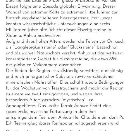
durchlief die Erde eine Zeit globaler Eiseskälte. Auf die
Eiszeit folgte eine Episode globaler Erwärmung. Dieser
Wandel von extremer Kälte zu extremer Hitze führten zur
Entstehung dieser seltenen Eiszeitgesteine. Erst jüngst
konnten wissenschaftliche Untersuchungen eine sechs
Milliarden Jahre alte Schicht dieser Eiszeitgesteine in
Xiaomu, Anhua nachweisen.
Aufgrund ihres hohen Alters werden die Felsen vor Ort auch
als "Langlebigkeitssteine" oder "Glückssteine" bezeichnet
und als wahrer Naturschatz verehrt. Anhua ist das weltweit
konzentrierteste Gebiet für Eiszeitgesteine, die etwa 85%
des globalen Vorkommens ausmachen.
Der Boden der Region ist vollständig verwittert, durchlässig
und reich an organischer Substanz sowie verschiedenen
mineralischen Nährstoffen. Dies schafft ideale Bedingungen
für das Wachstum von Teesträuchern und macht die Region
zu einem weltweit einzigartigen, und wegen ihres
besonderes Alters geradezu “mystischen” Tee
Anbaugebietes. Das uralte Terroir Anhuas findet eine
spannende, mystische Fortsetzung in dem ihm
entspringendem Tee, dem Anhua Hei Cha, dem ein dem Pu
Erh Tee vergleichbares Reifepotential zugeschrieben wird.