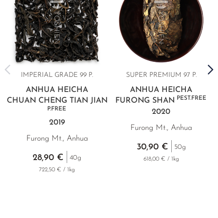
IMPERIAL GRADE 99 P.
SUPER PREMIUM
97 P.
ANHUA HEICHA
ANHUA HEICHA
PEST.FREE
CHUAN CHENG TIAN JIAN
FURONG SHAN
P.FREE
2020
2019
Furong Mt., Anhua
Furong Mt., Anhua
30,90 €
50g
28,90 €
40g
618,00 € / 1kg
722,50 € / 1kg