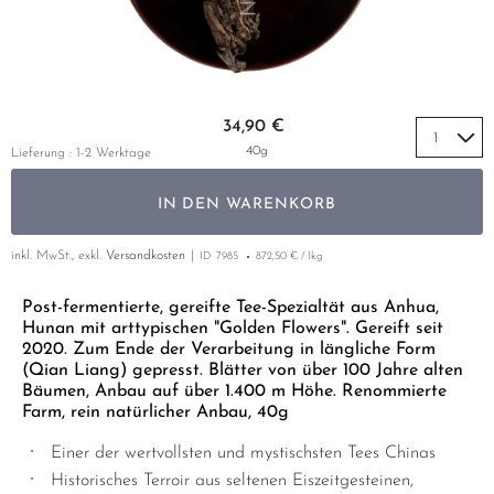
GELBER TEE
PHOENIX DANCONG
KOREA
NACH SORTE
MATE TEE
EMPFEHLUNGEN
TIE GUAN YIN
EARL GREY
AMAZONAS TEES
EMPFEHLUNGEN
ZHANGPING SHUI XIAN
KENIA
SELTENE INCENCES
Zum Anfang der Bildgalerie springen
SETS & GIFTS
34,90 €
JAPAN
TÜRKEI
40g
Lieferung : 1-2 Werktage
TANZANIA
KLASSIKER
IN DEN WARENKORB
THAILAND
EMPFEHLUNGEN
inkl. MwSt., exkl.
Versandkosten
ID
7985
872,50 € / 1kg
EMPFEHLUNGEN
SETS & GIFTS
Post-fermentierte, gereifte Tee-Spezialtät aus Anhua,
SETS & GIFTS
Hunan mit arttypischen "Golden Flowers". Gereift seit
2020. Zum Ende der Verarbeitung in längliche Form
(Qian Liang) gepresst. Blätter von über 100 Jahre alten
Bäumen, Anbau auf über 1.400 m Höhe. Renommierte
Farm, rein natürlicher Anbau, 40g
Einer der wertvollsten und mystischsten Tees Chinas
Historisches Terroir aus seltenen Eiszeitgesteinen,