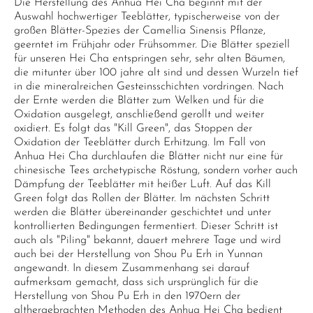
Die Herstellung des Anhua Hei Cha beginnt mit der
Auswahl hochwertiger Teeblätter, typischerweise von der
großen Blätter-Spezies der Camellia Sinensis Pflanze,
geerntet im Frühjahr oder Frühsommer. Die Blätter speziell
für unseren Hei Cha entspringen sehr, sehr alten Bäumen,
die mitunter über 100 jahre alt sind und dessen Wurzeln tief
in die mineralreichen Gesteinsschichten vordringen. Nach
der Ernte werden die Blätter zum Welken und für die
Oxidation ausgelegt, anschließend gerollt und weiter
oxidiert. Es folgt das "Kill Green", das Stoppen der
Oxidation der Teeblätter durch Erhitzung. Im Fall von
Anhua Hei Cha durchlaufen die Blätter nicht nur eine für
chinesische Tees archetypische Röstung, sondern vorher auch
Dämpfung der Teeblätter mit heißer Luft. Auf das Kill
Green folgt das Rollen der Blätter. Im nächsten Schritt
werden die Blätter übereinander geschichtet und unter
kontrollierten Bedingungen fermentiert. Dieser Schritt ist
auch als "Piling" bekannt, dauert mehrere Tage und wird
auch bei der Herstellung von Shou Pu Erh in Yunnan
angewandt. In diesem Zusammenhang sei darauf
aufmerksam gemacht, dass sich ursprünglich für die
Herstellung von Shou Pu Erh in den 1970ern der
althergebrachten Methoden des Anhua Hei Cha bedient