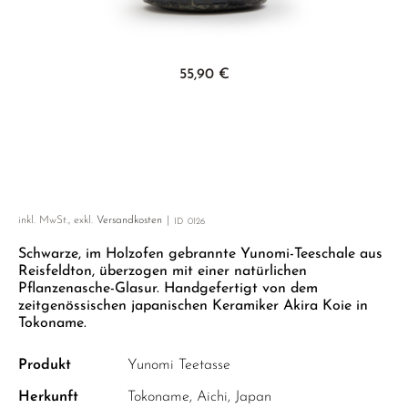
GELBER TEE
PHOENIX DANCONG
KOREA
NACH SORTE
MATE TEE
EMPFEHLUNGEN
TIE GUAN YIN
EARL GREY
AMAZONAS TEES
Zum Anfang der Bildgalerie springen
EMPFEHLUNGEN
55,90 €
ZHANGPING SHUI XIAN
KENIA
SELTENE INCENCES
SETS & GIFTS
JAPAN
TÜRKEI
TANZANIA
KLASSIKER
THAILAND
EMPFEHLUNGEN
inkl. MwSt., exkl.
Versandkosten
ID
0126
EMPFEHLUNGEN
SETS & GIFTS
Schwarze, im Holzofen gebrannte Yunomi-Teeschale aus
SETS & GIFTS
Reisfeldton, überzogen mit einer natürlichen
Pflanzenasche-Glasur. Handgefertigt von dem
zeitgenössischen japanischen Keramiker Akira Koie in
Tokoname.
Produkt
Yunomi Teetasse
Herkunft
Tokoname, Aichi, Japan