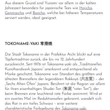
Aus diesem Grund sind Yunomi vor allem in der kalten
Jahreszeit besonders für japanische Tees wie
Hojicha
,
Genmaicha
und
Bancha
, welche bei höheren Temperaturen
serviert werden, ideal geeignet.
TOKONAME-YAKI 常滑焼
Die Stadt Tokoname in der Präfektur Aichi blickt auf eine
Töpfertradition zurück, die bis ins 12. Jahrhundert
zurückreicht. Seit 1976 ist Tokoname-yaki als „Traditionelles
Kunsthandwerk Japans“ anerkannt und entsprechend als
Marke geschützt. Tokoname war Standort des größten und
ältesten Brennofens der legendären Rokkoyō (六古窯) – der
„Sechs Alten Öfen“ Japans. Berühmt ist die Region vor allem
für ihren eisenhaltigen Shudei-Ton (朱泥 "roter Ton"), der
beim Brennen eine leuchtend rote Farbe annimmt. Wird er
ein zweites Mal im Reduktionsofen gebrannt, wandelt sich
das Rot in ein tiefes Schwarz – eine weitere
charakteristische Farbgebung des
Tokoname-yaki
.