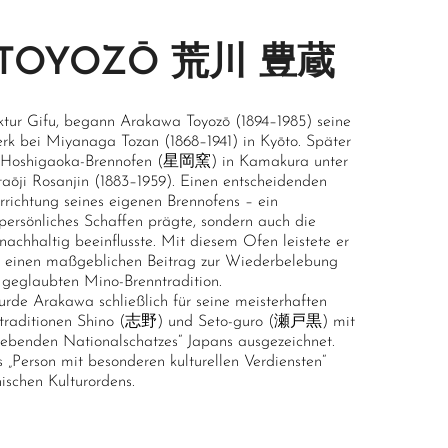
 TOYOZŌ 荒川 豊蔵
ektur Gifu, begann Arakawa Toyozō (1894–1985) seine
k bei Miyanaga Tozan (1868–1941) in Kyōto. Später
n Hoshigaoka-Brennofen (星岡窯) in Kamakura unter
taōji Rosanjin (1883–1959). Einen entscheidenden
Errichtung seines eigenen Brennofens – ein
 persönliches Schaffen prägte, sondern auch die
achhaltig beeinflusste. Mit diesem Ofen leistete er
) einen maßgeblichen Beitrag zur Wiederbelebung
 geglaubten Mino-Brenntradition.
rde Arakawa schließlich für seine meisterhaften
rtraditionen Shino (志野) und Seto-guro (瀬戸黒) mit
ebenden Nationalschatzes“ Japans ausgezeichnet.
s „Person mit besonderen kulturellen Verdiensten“
ischen Kulturordens.