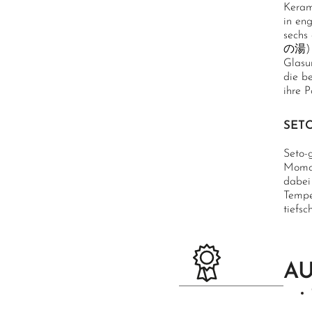
Kerami
in en
sechs
の湯) w
Glasu
die b
ihre 
SET
Seto-g
Momoy
dabei
Tempe
tiefs
A