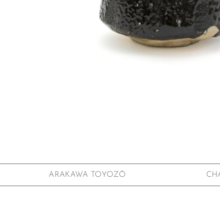
Zum Anfang der Bildgalerie springen
ARAKAWA TOYOZŌ
CH