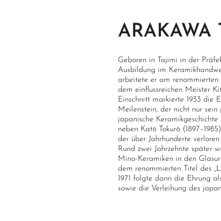
ARAKAWA
Geboren in Tajimi in der Präf
Ausbildung im Keramikhandwer
arbeitete er am renommierte
dem einflussreichen Meister Ki
Einschnitt markierte 1933 die 
Meilenstein, der nicht nur sein
japanische Keramikgeschichte n
neben Katō Tokurō (1897–1985
der über Jahrhunderte verloren
Rund zwei Jahrzehnte später wu
Mino-Keramiken in den Glasu
dem renommierten Titel des „L
1971 folgte dann die Ehrung al
sowie die Verleihung des japan