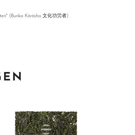
diensten" (Bunka Kōrōsha 文化功労者)
GEN