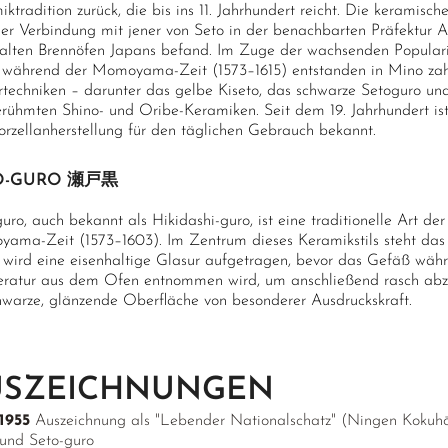
ktradition zurück, die bis ins 11. Jahrhundert reicht. Die keramis
ger Verbindung mit jener von Seto in der benachbarten Präfektur Ai
 alten Brennöfen Japans befand. Im Zuge der wachsenden Popula
ährend der Momoyama-Zeit (1573–1615) entstanden in Mino zahlr
rtechniken – darunter das gelbe Kiseto, das schwarze Setoguro u
erühmten Shino- und Oribe-Keramiken. Seit dem 19. Jahrhundert ist
Porzellanherstellung für den täglichen Gebrauch bekannt.
O-GURO 瀬戸黒
uro, auch bekannt als Hikidashi-guro, ist eine traditionelle Art d
ama-Zeit (1573–1603). Im Zentrum dieses Keramikstils steht das tr
 wird eine eisenhaltige Glasur aufgetragen, bevor das Gefäß wäh
ratur aus dem Ofen entnommen wird, um anschließend rasch abzuk
chwarze, glänzende Oberfläche von besonderer Ausdruckskraft.
USZEICHNUNGEN
1955
Auszeichnung als "Lebender Nationalschatz" (Ningen Koku
und Seto-guro