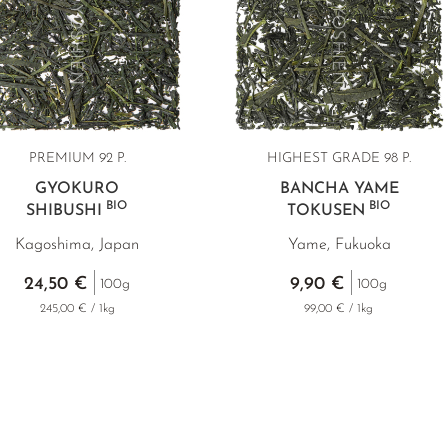
PREMIUM
92 P.
HIGHEST GRADE
98 P.
GYOKURO
BANCHA YAME
BIO
BIO
SHIBUSHI
TOKUSEN
Kagoshima, Japan
Yame, Fukuoka
24,50 €
9,90 €
100g
100g
245,00 € / 1kg
99,00 € / 1kg