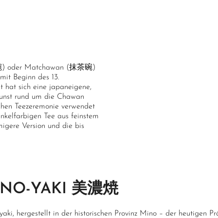
(茶碗) oder Matchawan (抹茶碗)
it Beginn des 13.
t hat sich eine japaneigene,
kunst rund um die Chawan
schen Teezeremonie verwendet
unkelfarbigen Tee aus feinstem
gere Version und die bis
.
INO-YAKI 美濃焼
aki, hergestellt in der historischen Provinz Mino – der heutigen Prä