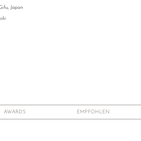
Gifu, Japan
aki
k, Seto-guro-Glasur
x H9,6 cm
ersignatur 斗 auf der Unterseite
iftete Holzbox (Kiribako 桐箱)
erer Yoshi en Privatsammlung edler Meisterwerke.
kauf und sind nur zur Ansicht gelistet.
AWARDS
EMPFOHLEN