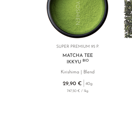
SUPER PREMIUM 95 P.
MATCHA TEE
BIO
IKKYU
Kirishima | Blend
29,90 €
40g
747,50 € / 1kg