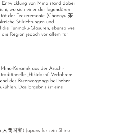
che Entwicklung von Mino stand dabei
chi, wo sich einer der legendären
rität der Teezeremonie (Chanoyu 茶
eiche Stilrichtungen und
nd die Tenmoku-Glasuren, ebenso wie
 die Region jedoch vor allem für
er Mino-Keramik aus der Azuchi-
aditionelle „Hikidashi“-Verfahren:
rend des Brennvorgangs bei hoher
ühlen. Das Ergebnis ist eine
hō 人間国宝) Japans für sein Shino