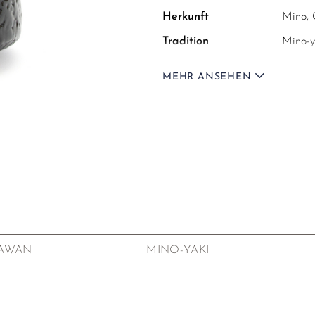
Herkunft
Mino, 
Tradition
Mino-y
Material
Kerami
MEHR ANSEHEN
Maße
Ø12,5 
Gewicht
565 g
Markierungen
Künstl
Verpackung
Beschr
Diese Chawan ist Teil uns
Diese stehen nicht zum Ver
AWAN
MINO-YAKI