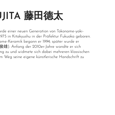
UJITA 藤田德太
garde einer neuen Generation von Tokoname-yaki-
975 in Kitakyushu in der Präfektur Fukuoka geboren.
ame-Keramik begann er 1994; später wurde er
俊雄). Anfang der 2010er-Jahre wandte er sich
ung zu und widmete sich dabei mehreren klassischen
m Weg seine eigene künstlerische Handschrift zu