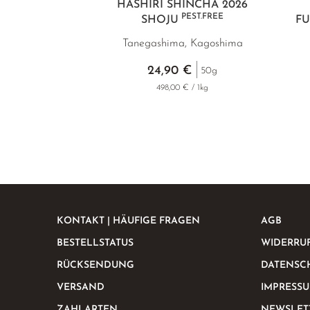
HASHIRI SHINCHA 2026
PEST.FREE
SHOJU
FU
Tanegashima, Kagoshima
24,90 €
50g
498,00 € / 1kg
KONTAKT | HÄUFIGE FRAGEN
AGB
BESTELLSTATUS
WIDERRU
RÜCKSENDUNG
DATENSC
VERSAND
IMPRESS
ZAHLARTEN
NEWSLET