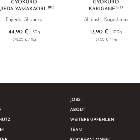
GYOKURO
GYOKURO
BIO
BIO
JIEDA YAMAKAORI
KARIGANE
Fujieda, Shizuoka
Shibushi, Kagoshima
44,90 €
13,90 €
50g
100g
898,00 € / 1kg
139,00 € / 1kg
JOBS
F
ABOUT
HUTZ
WEITEREMPFEHLEN
UM
TEAM
TER
KOOPERATIONEN