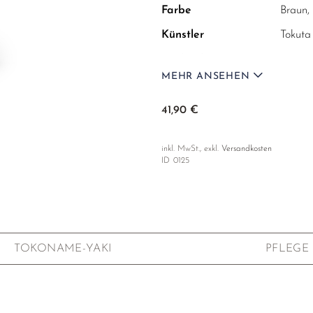
Farbe
Braun,
Künstler
Tokuta
Herkunft
Tokona
MEHR ANSEHEN
Füllvolumen
165ml
Größe
Ø7.5 x
41,90 €
Material
Keram
inkl. MwSt., exkl.
Versandkosten
Verzierungen
Kamm
ID
0125
Künstlerstempel
Signat
Verpackung
Karton
Jedes Stück ist ein handge
TOKONAME-YAKI
PFLEGE
voneinander abweichen k