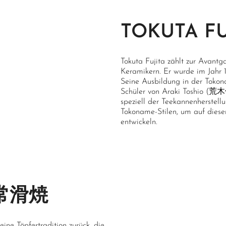
TOKUTA F
Tokuta Fujita zählt zur Avant
Keramikern. Er wurde im Jahr 1
Seine Ausbildung in der Tokon
Schüler von Araki Toshio (荒木
speziell der Teekannenherstell
Tokoname-Stilen, um auf diese
entwickeln.
 常滑焼
ine Töpfertradition zurück, die