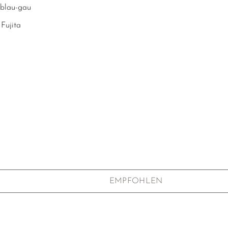
 blau-gau
 Fujita
me, Aichi, Japan
 6.5cm
ik
-Muster (櫛目
Kushime
)
ur an der Unterseite
verpackung
fertigtes Unikat, weshalb Größe und Farbe leicht
EMPFOHLEN
önnen