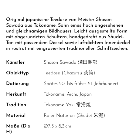
GELBER TEE
PHOENIX DANCONG
KOREA
NACH SORTE
MATE TEE
EMPFEHLUNGEN
Zum Anfang der Bildgalerie springen
TIE GUAN YIN
EARL GREY
AMAZONAS TEES
Original japanische Teedose von Meister Shoson
EMPFEHLUNGEN
Sawada aus Tokoname, Sohn eines hoch angesehenen
ZHANGPING SHUI XIAN
KENIA
SELTENE INCENCES
SETS & GIFTS
und gleichnamigen Bildhauers. Leicht ausgestellte Form
mit abgerundeten Schultern, handgedreht aus Shudei-
JAPAN
TÜRKEI
Ton mit passendem Deckel sowie luftdichtem Innendeckel
in rostrot mit eingravierten traditionellen Schriftzeichen.
TANZANIA
KLASSIKER
THAILAND
Künstler
Shoson Sawada 澤田昭邨
EMPFEHLUNGEN
Objekttyp
Teedose (Chazutsu 茶筒)
EMPFEHLUNGEN
SETS & GIFTS
Datierung
Spätes 20. bis frühes 21. Jahrhundert
SETS & GIFTS
Herkunft
Tokoname, Aichi, Japan
Tradition
Tokoname Yaki 常滑焼
Material
Roter Naturton (Shudei 朱泥)
Maße (D x
Ø7,5 x 8,3 cm
H)