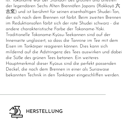
ist. Tokoname war der Standort des größten und ältesten
der legendären Sechs Alten Brennöfen Japans (Rokkoyō 六
古窯) und ist berühmt für seinen eisenhaltigen Shudei-Ton,
der sich nach dem Brennen rot färbt. Beim zweiten Brennen
im Reduktionsofen färbt sich der rote Shudei schwarz - die
andere charakteristische Farbe der Tokoname-Yaki.
Traditionelle Tokoname-Kyūsu-Teekannen sind auf der
Innenseite unglasiert, so dass die Tannine im Tee mit dem
Eisen im Tonkörper reagieren können. Dies kann sich
mildernd auf die Adstringenz des Tees auswirken und dabei
die Süße des grünen Tees betonen. Ein weiteres
Hauptmerkmal dieser Kyūsus sind die perfekt passenden
Deckel, die nach dem Brennen in einer als Suriawase
bekannten Technik in den Tonkörper eingeschliffen werden.
HERSTELLUNG