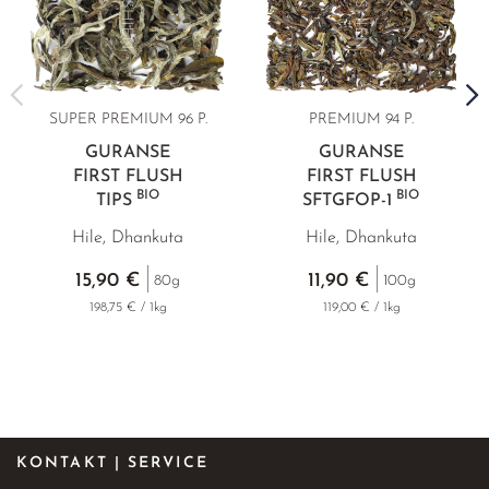
SUPER PREMIUM 96 P.
PREMIUM 94 P.
GURANSE
GURANSE
FIRST FLUSH
FIRST FLUSH
BIO
BIO
TIPS
SFTGFOP
-1
Hile, Dhankuta
Hile, Dhankuta
15,90 €
11,90 €
80g
100g
198,75 € / 1kg
119,00 € / 1kg
KONTAKT | SERVICE