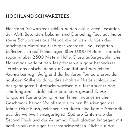
HOCHLAND SCHWARZTEES
Hochland-Schwarztees zählen zu den exklusivsten Teesorten
der Welt. Besonders bekannt sind Darjeeling-Tees aus Indien
sowie Schwarztees aus Nepal, die an den Hängen des
mächtigen Himalaya-Gebirges wachsen. Die Teegärten
befinden sich auf Höhenlagen über 1.000 Metern – manche
sogar in über 2.500 Metern Höhe. Diese außergewöhnliche
Höhenlage verleiht den Teepflanzen ein ganz besonderes
Terroir, das entscheidend zur Qualität und zum feinen
Aroma beiträgt. Aufgrund der kühleren Temperaturen, der
häufigen Wolkenbildung, des erhöhten Niederschlags und
des geringeren Luftdrucks wachsen die Teesträucher dort
sehr langsam – dafür aber besonders gesund. Diese
langsame Reifung bringt einen feinen, nuancenreichen
Geschmack hervor. Vor allem die frühen Pflückungen des
Jahres (First Flush) zeichnen sich durch eine florale Aromatik
aus, die weltweit einzigartig ist. Spätere Ernten wie der
Second Flush und der Autumnal Flush glänzen hingegen mit
herrlich süß-malzigen Geschmacksprofilen. Nicht nur das