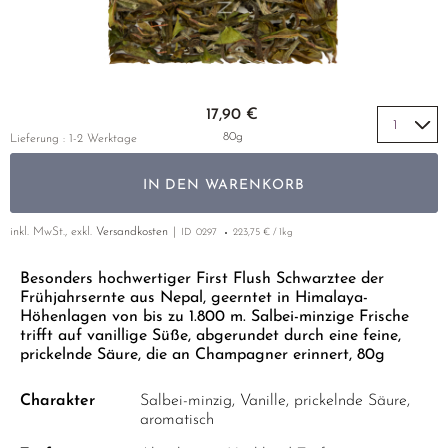
GELBER TEE
PHOENIX DANCONG
NACH SORTE
MATE TEE
EMPFEHLUNGEN
TIE GUAN YIN
AMAZONAS TEES
EMPFEHLUNGEN
ZHANGPING SHUI XIAN
SELTENE INCENCES
Zum Anfang der Bildgalerie springen
SETS & GIFTS
17,90 €
JAPAN
80g
Lieferung : 1-2 Werktage
TANZANIA
IN DEN WARENKORB
THAILAND
inkl. MwSt., exkl.
Versandkosten
ID
0297
223,75 € / 1kg
EMPFEHLUNGEN
Besonders hochwertiger First Flush Schwarztee der
SETS & GIFTS
Frühjahrsernte aus Nepal, geerntet in Himalaya-
Höhenlagen von bis zu 1.800 m. Salbei-minzige Frische
trifft auf vanillige Süße, abgerundet durch eine feine,
prickelnde Säure, die an Champagner erinnert, 80g
Charakter
Salbei-minzig, Vanille, prickelnde Säure,
aromatisch