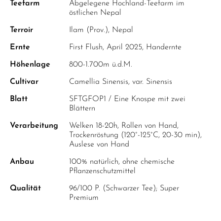
Teefarm
Abgelegene Hochland-Teefarm im
östlichen Nepal
Terroir
Ilam (Prov.), Nepal
Ernte
First Flush, April 2025, Handernte
Höhenlage
800-1.700m ü.d.M.
Cultivar
Camellia Sinensis, var. Sinensis
Blatt
SFTGFOP1 / Eine Knospe mit zwei
Blättern
Verarbeitung
Welken 18-20h, Rollen von Hand,
Trockenröstung (120°-125°C, 20-30 min),
Auslese von Hand
Anbau
100% natürlich, ohne chemische
Pflanzenschutzmittel
Qualität
96/100 P. (Schwarzer Tee); Super
Premium