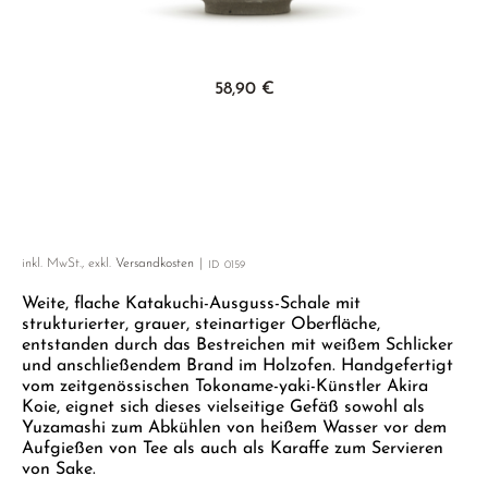
GELBER TEE
PHOENIX DANCONG
KOREA
NACH SORTE
MATE TEE
EMPFEHLUNGEN
TIE GUAN YIN
EARL GREY
AMAZONAS TEES
Zum Anfang der Bildgalerie springen
EMPFEHLUNGEN
58,90 €
ZHANGPING SHUI XIAN
KENIA
SELTENE INCENCES
SETS & GIFTS
JAPAN
TÜRKEI
TANZANIA
KLASSIKER
THAILAND
EMPFEHLUNGEN
inkl. MwSt., exkl.
Versandkosten
ID
0159
EMPFEHLUNGEN
SETS & GIFTS
Weite, flache Katakuchi-Ausguss-Schale mit
SETS & GIFTS
strukturierter, grauer, steinartiger Oberfläche,
entstanden durch das Bestreichen mit weißem Schlicker
und anschließendem Brand im Holzofen. Handgefertigt
vom zeitgenössischen Tokoname-yaki-Künstler Akira
Koie, eignet sich dieses vielseitige Gefäß sowohl als
Yuzamashi zum Abkühlen von heißem Wasser vor dem
Aufgießen von Tee als auch als Karaffe zum Servieren
von Sake.