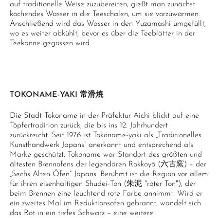
auf traditionelle Weise zuzubereiten, gießt man zunächst
kochendes Wasser in die Teeschalen, um sie vorzuwärmen.
Anschließend wird das Wasser in den Yuzamashi umgefüllt,
wo es weiter abkühlt, bevor es über die Teeblätter in der
Teekanne gegossen wird.
TOKONAME-YAKI 常滑焼
Die Stadt Tokoname in der Präfektur Aichi blickt auf eine
Töpfertradition zurück, die bis ins 12. Jahrhundert
zurückreicht. Seit 1976 ist Tokoname-yaki als „Traditionelles
Kunsthandwerk Japans“ anerkannt und entsprechend als
Marke geschützt. Tokoname war Standort des größten und
ältesten Brennofens der legendären Rokkoyō (六古窯) – der
„Sechs Alten Öfen“ Japans. Berühmt ist die Region vor allem
für ihren eisenhaltigen Shudei-Ton (朱泥 "roter Ton"), der
beim Brennen eine leuchtend rote Farbe annimmt. Wird er
ein zweites Mal im Reduktionsofen gebrannt, wandelt sich
das Rot in ein tiefes Schwarz – eine weitere