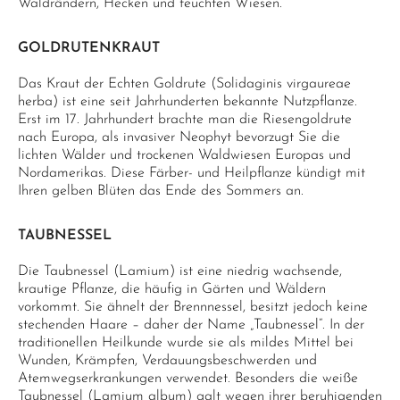
Waldrändern, Hecken und feuchten Wiesen.
GOLDRUTENKRAUT
Das Kraut der Echten Goldrute (Solidaginis virgaureae
herba) ist eine seit Jahrhunderten bekannte Nutzpflanze.
Erst im 17. Jahrhundert brachte man die Riesengoldrute
nach Europa, als invasiver Neophyt bevorzugt Sie die
lichten Wälder und trockenen Waldwiesen Europas und
Nordamerikas. Diese Färber- und Heilpflanze kündigt mit
Ihren gelben Blüten das Ende des Sommers an.
TAUBNESSEL
Die Taubnessel (Lamium) ist eine niedrig wachsende,
krautige Pflanze, die häufig in Gärten und Wäldern
vorkommt. Sie ähnelt der Brennnessel, besitzt jedoch keine
stechenden Haare – daher der Name „Taubnessel“. In der
traditionellen Heilkunde wurde sie als mildes Mittel bei
Wunden, Krämpfen, Verdauungsbeschwerden und
Atemwegserkrankungen verwendet. Besonders die weiße
Taubnessel (Lamium album) galt wegen ihrer beruhigenden