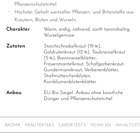
Pflanzenschutzmittel
Höchster Gehalt wertvoller Pflanzen- und Bitterstoffe aus
Kräutern, Blüten und Wurzeln.
Charakter
Warm, erdig, nährend, sanft tanninhaltig,
Wurzelgemüse
Zutaten
Storchschnabelkraut (19 %),
Goldrutenkraut (12 %), Taubnesselkraut
(5 %), Brennnesselblätter,
Frauenmantelkraut, Schafgarbenkraut,
Gundermannkraut, Verbenenblätter,
Stiefmütterchenblüten,
Kornblumenblütenblätter
Anbau
EU-Bio-Siegel. Anbau ohne künstliche
Dünger und Pflanzenschutzmittel
AROMA
KRÄUTERTEES
LABORTESTS
YOSHI EN
INHALTSST