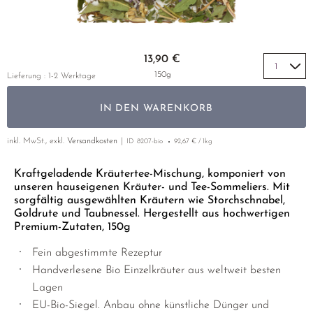
HEMO PURE
GELBER TEE
PHOENIX DANCONG
KOREA
NACH SORTE
MATE TEE
EMPFEHLUNGEN
VASCO FLEX
TIE GUAN YIN
EARL GREY
AMAZONAS TEES
Zum Anfang der Bildgalerie springen
EMPFEHLUNGEN
13,90 €
URO
ZHANGPING SHUI XIAN
KENIA
SELTENE INCENCES
SETS & GIFTS
150g
Lieferung : 1-2 Werktage
JAPAN
TÜRKEI
IN DEN WARENKORB
TANZANIA
KLASSIKER
THAILAND
inkl. MwSt., exkl.
Versandkosten
ID
8207-bio
92,67 € / 1kg
EMPFEHLUNGEN
EMPFEHLUNGEN
SETS & GIFTS
Kraftgeladende Kräutertee-Mischung, komponiert von
unseren hauseigenen Kräuter- und Tee-Sommeliers. Mit
SETS & GIFTS
sorgfältig ausgewählten Kräutern wie Storchschnabel,
Goldrute und Taubnessel. Hergestellt aus hochwertigen
Premium-Zutaten, 150g
Fein abgestimmte Rezeptur
Handverlesene Bio Einzelkräuter aus weltweit besten
Lagen
EU-Bio-Siegel. Anbau ohne künstliche Dünger und