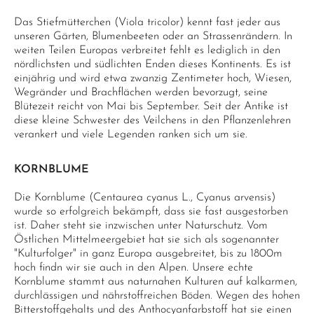
Das Stiefmütterchen (Viola tricolor) kennt fast jeder aus
unseren Gärten, Blumenbeeten oder an Strassenrändern. In
weiten Teilen Europas verbreitet fehlt es lediglich in den
nördlichsten und südlichten Enden dieses Kontinents. Es ist
einjährig und wird etwa zwanzig Zentimeter hoch, Wiesen,
Wegränder und Brachflächen werden bevorzugt, seine
Blütezeit reicht von Mai bis September. Seit der Antike ist
diese kleine Schwester des Veilchens in den Pflanzenlehren
verankert und viele Legenden ranken sich um sie.
KORNBLUME
Die Kornblume (Centaurea cyanus L., Cyanus arvensis)
wurde so erfolgreich bekämpft, dass sie fast ausgestorben
ist. Daher steht sie inzwischen unter Naturschutz. Vom
Östlichen Mittelmeergebiet hat sie sich als sogenannter
"Kulturfolger" in ganz Europa ausgebreitet, bis zu 1800m
hoch findn wir sie auch in den Alpen. Unsere echte
Kornblume stammt aus naturnahen Kulturen auf kalkarmen,
durchlässigen und nährstoffreichen Böden. Wegen des hohen
Bitterstoffgehalts und des Anthocyanfarbstoff hat sie einen