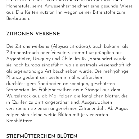
Menschen erobert. Von Meeresniveau bis zur montanen
Höhenstufe, seine Anwesenheit zeichnet eine gesunde Wiese
aus. Die Kelten nutzten Ihn wegen seiner Bitterstoffe zum
Bierbrauen.
ZITRONEN VERBENE
Die Zitronenverbene (Aloysia citrodora), auch bekannt als
Zitronenstrauch oder Verveine, stammt ursprünglich aus
Argentinien, Uruguay und Chile. Im 18. Jahrhundert wurde
sie nach Europa eingeführt, wo sie erstmals wissenschaftlich
als eigenständige Art beschrieben wurde. Die mehrjährige
Pflanze gedeiht am besten in nährstoffreichem,
durchlässigem Sandboden an sonnigen, geschützten
Standorten. Im Frühjahr treiben neue Stängel aus dem
Wurzelstock aus, ab Mai folgen die länglichen Blätter, die
in Quirlen zu dritt angeordnet sind. Ausgewachsen
verströmen sie einen angenehmen Zitronenduft. Ab August
zeigen sich kleine weiße Blüten mit je vier zarten
Kronblättern.
STIEFMÜTTERCHEN BLÜTEN