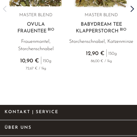
MASTER BLEND
MASTER BLEND
OVULA
BABYDREAM TEE
BIO
BIO
FRAUENTEE
KLAPPERSTORCH
Frauenmantel,
Storchenschnabel, Katzenminze
Storchenschnabel
12,90 €
150g
10,90 €
150g
86,00 € / 1kg
72,67 € / 1kg
KONTAKT | SERVICE
ÜBER UNS