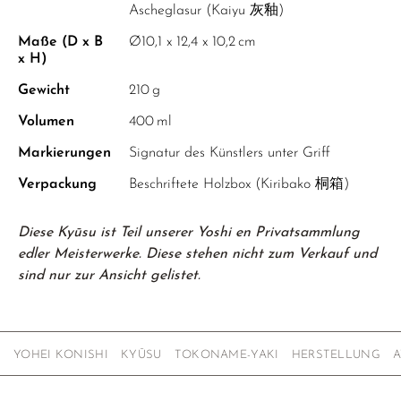
Ascheglasur (Kaiyu 灰釉)
Maße (D x B
Ø10,1 x 12,4 x 10,2 cm
x H)
Gewicht
210 g
Volumen
400 ml
Markierungen
Signatur des Künstlers unter Griff
Verpackung
Beschriftete Holzbox (Kiribako 桐箱)
Diese Kyūsu ist Teil unserer Yoshi en Privatsammlung
edler Meisterwerke. Diese stehen nicht zum Verkauf und
sind nur zur Ansicht gelistet.
YOHEI KONISHI
KYŪSU
TOKONAME-YAKI
HERSTELLUNG