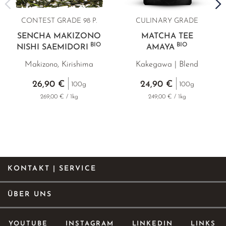
CONTEST GRADE 98 P.
CULINARY GRADE
SENCHA MAKIZONO
MATCHA TEE
BIO
BIO
NISHI SAEMIDORI
AMAYA
Makizono, Kirishima
Kakegawa | Blend
26,90 €
24,90 €
100g
100g
269,00 € / 1kg
249,00 € / 1kg
KONTAKT | SERVICE
ÜBER UNS
YOUTUBE
INSTAGRAM
LINKEDIN
LINKS