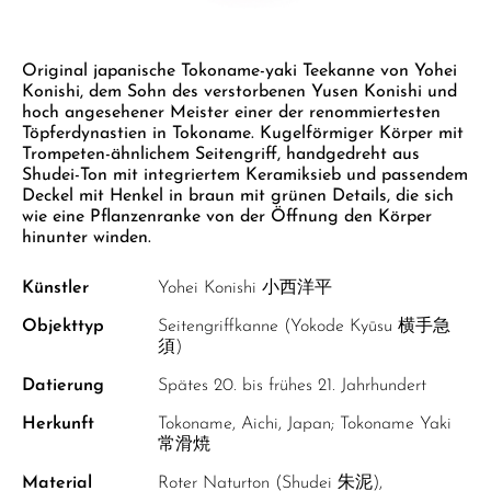
GELBER TEE
PHOENIX DANCONG
KOREA
NACH SORTE
MATE TEE
EMPFEHLUNGEN
Zum Anfang der Bildgalerie springen
TIE GUAN YIN
EARL GREY
AMAZONAS TEES
Original japanische Tokoname-yaki Teekanne von Yohei
EMPFEHLUNGEN
Konishi, dem Sohn des verstorbenen Yusen Konishi und
ZHANGPING SHUI XIAN
KENIA
SELTENE INCENCES
SETS & GIFTS
hoch angesehener Meister einer der renommiertesten
Töpferdynastien in Tokoname. Kugelförmiger Körper mit
JAPAN
TÜRKEI
Trompeten-ähnlichem Seitengriff, handgedreht aus
Shudei-Ton mit integriertem Keramiksieb und passendem
TANZANIA
KLASSIKER
Deckel mit Henkel in braun mit grünen Details, die sich
wie eine Pflanzenranke von der Öffnung den Körper
THAILAND
EMPFEHLUNGEN
hinunter winden.
EMPFEHLUNGEN
SETS & GIFTS
Künstler
Yohei Konishi 小西洋平
SETS & GIFTS
Objekttyp
Seitengriffkanne (Yokode Kyūsu 横手急
須)
Datierung
Spätes 20. bis frühes 21. Jahrhundert
Herkunft
Tokoname, Aichi, Japan; Tokoname Yaki
常滑焼
Material
Roter Naturton (Shudei 朱泥),